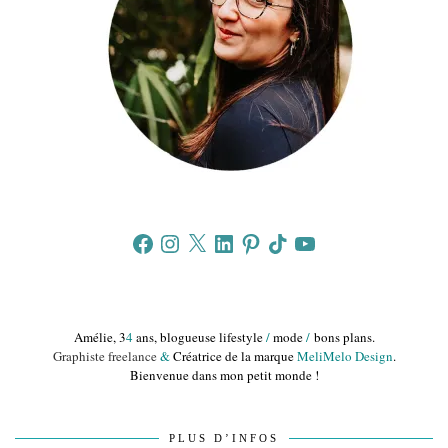
Facebook
Instagram
X
LinkedIn
Pinterest
TikTok
YouTube
Amélie, 3
4
ans, blogueuse lifestyle
/
mode
/
bons plans.
Graphiste freelance
&
Créatrice de la marque
MeliMelo Design
.
Bienvenue dans mon petit monde !
PLUS D’INFOS