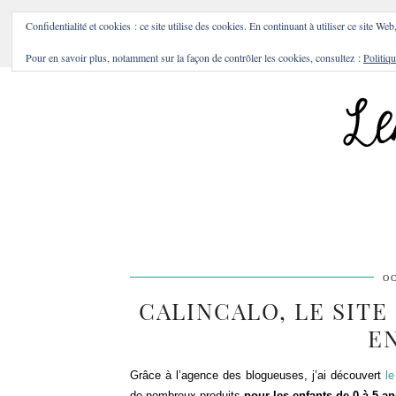
BONS PLANS & BONNES A
Confidentialité et cookies : ce site utilise des cookies. En continuant à utiliser ce site Web
Pour en savoir plus, notamment sur la façon de contrôler les cookies, consultez :
Politiqu
OC
CALINCALO, LE SITE
EN
Grâce à l’agence des blogueuses, j’ai découvert
le
de nombreux produits
pour les enfants de 0 à 5 ans