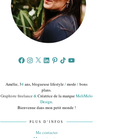
Facebook
Instagram
X
LinkedIn
Pinterest
TikTok
YouTube
Amélie, 3
4
ans, blogueuse lifestyle
/
mode
/
bons
plans.
Graphiste freelance
&
Créatrice de la marque
MeliMelo
Design
.
Bienvenue dans mon petit monde !
PLUS D’INFOS
Me contacter