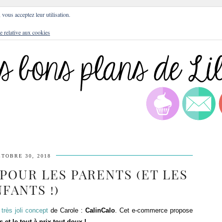
DRESSES
BLOG
CULTURE
DIY
LIFEST
, vous acceptez leur utilisation.
e relative aux cookies
TOBRE 30, 2018
 POUR LES PARENTS (ET LES
FANTS !)
 très joli concept
de Carole :
CalinCalo
. Cet e-commerce propose
 et le tout à prix tout doux !