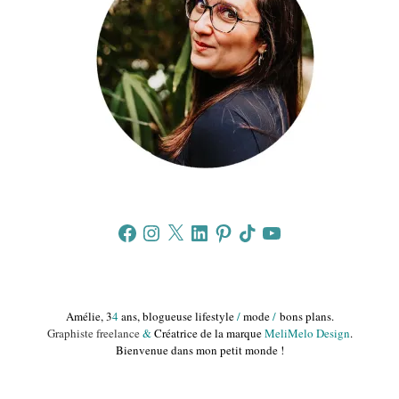
Facebook
Instagram
X
LinkedIn
Pinterest
TikTok
YouTube
Amélie, 3
4
ans, blogueuse lifestyle
/
mode
/
bons plans.
Graphiste freelance
&
Créatrice de la marque
MeliMelo Design
.
Bienvenue dans mon petit monde !