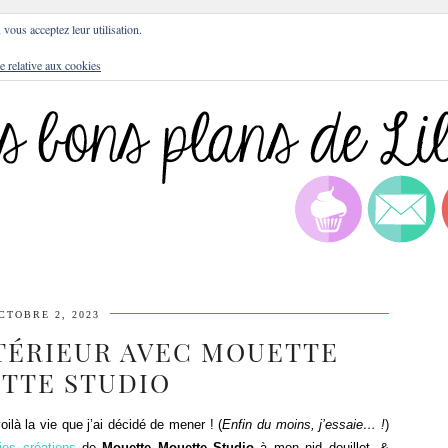
DRESSES
BLOG
CULTURE
DIY
LIFEST
, vous acceptez leur utilisation.
e relative aux cookies
CTOBRE 2, 2023
TÉRIEUR AVEC MOUETTE
TTE STUDIO
voilà la vie que j’ai décidé de mener ! (
Enfin du moins, j’essaie… !
)
lies créations
de
Mouette Mouette Studio
à mon nid douillet. &