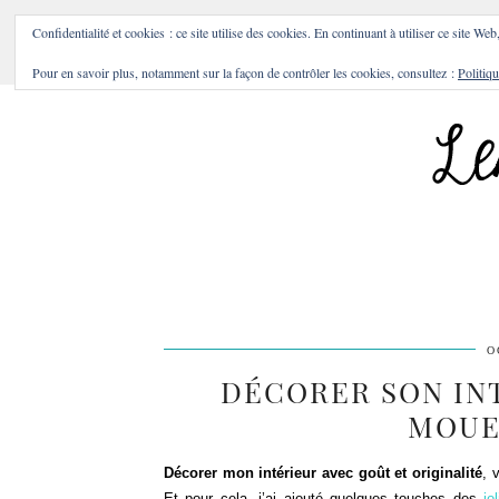
BONS PLANS & BONNES A
Confidentialité et cookies : ce site utilise des cookies. En continuant à utiliser ce site Web
Pour en savoir plus, notamment sur la façon de contrôler les cookies, consultez :
Politiqu
O
DÉCORER SON IN
MOUE
Décorer mon intérieur avec goût et originalité
, 
Et pour cela, j’ai ajouté quelques touches des
jo