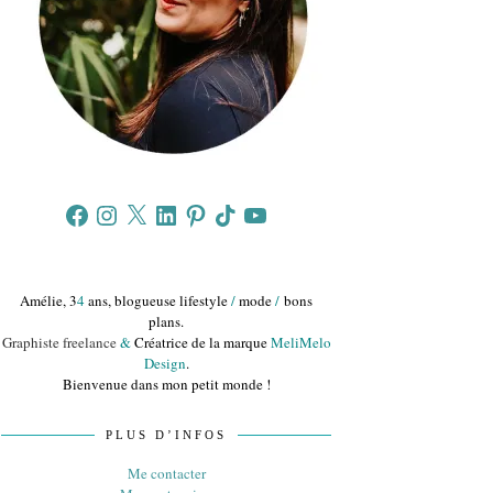
Facebook
Instagram
X
LinkedIn
Pinterest
TikTok
YouTube
Amélie, 3
4
ans, blogueuse lifestyle
/
mode
/
bons
plans.
Graphiste freelance
&
Créatrice de la marque
MeliMelo
Design
.
Bienvenue dans mon petit monde !
PLUS D’INFOS
Me contacter