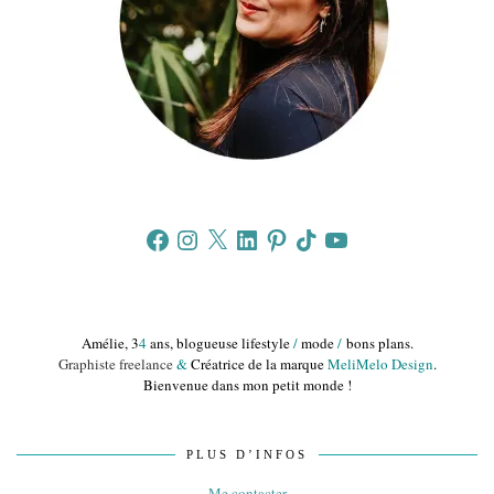
Facebook
Instagram
X
LinkedIn
Pinterest
TikTok
YouTube
Amélie, 3
4
ans, blogueuse lifestyle
/
mode
/
bons plans.
Graphiste freelance
&
Créatrice de la marque
MeliMelo Design
.
Bienvenue dans mon petit monde !
PLUS D’INFOS
Me contacter