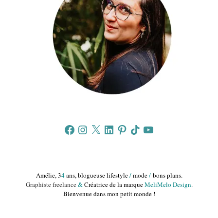
Facebook
Instagram
X
LinkedIn
Pinterest
TikTok
YouTube
Amélie, 3
4
ans, blogueuse lifestyle
/
mode
/
bons plans.
Graphiste freelance
&
Créatrice de la marque
MeliMelo Design
.
Bienvenue dans mon petit monde !