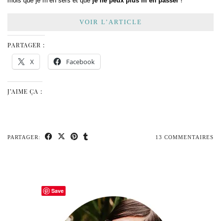
mois que je m’en sers et que
je ne peux plus m’en passer
!
VOIR L’ARTICLE
PARTAGER :
X
Facebook
J’AIME ÇA :
PARTAGER:
13 COMMENTAIRES
Save