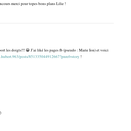
oncours merci pour topes bons plans Lilie !
rt les doigts!!! 😀 J’ai liké les pages fb (pseudo : Marie Ion) et voici
e.hubert.963/posts/851335044912667?pnref=story
!
