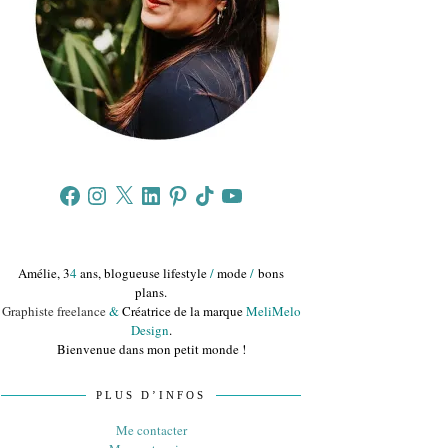
Facebook
Instagram
X
LinkedIn
Pinterest
TikTok
YouTube
Amélie, 3
4
ans, blogueuse lifestyle
/
mode
/
bons
plans.
Graphiste freelance
&
Créatrice de la marque
MeliMelo
Design
.
Bienvenue dans mon petit monde !
PLUS D’INFOS
Me contacter