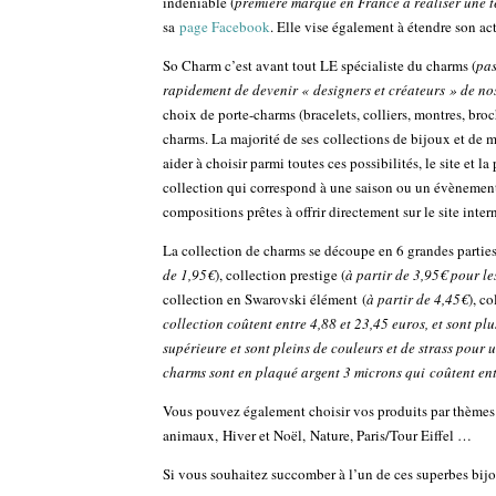
indéniable (
première marque en France à réaliser une t
sa
page Facebook
. Elle vise également à étendre son ac
So Charm c’est avant tout LE spécialiste du charms (
pa
rapidement de devenir « designers et créateurs » de no
choix de porte-charms (bracelets, colliers, montres, br
charms. La majorité de ses collections de bijoux et de 
aider à choisir parmi toutes ces possibilités, le site e
collection qui correspond à une saison ou un évènemen
compositions prêtes à offrir directement sur le site intern
La collection de charms se découpe en 6 grandes parties 
de 1,95€
), collection prestige (
à partir de 3,95€ pour les
collection en Swarovski élément (
à partir de 4,45€
), c
collection coûtent entre 4,88 et 23,45 euros, et sont plu
supérieure et sont pleins de couleurs et de strass pour u
charms sont en plaqué argent 3 microns qui
coûtent en
Vous pouvez également choisir vos produits par thèmes 
animaux, Hiver et Noël, Nature, Paris/Tour Eiffel …
Si vous souhaitez succomber à l’un de ces superbes bijou