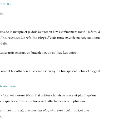
ts !
uits de la marque et je dois avouer en être extrêmement ravie ! (
Merci à
line, responsable relation blog
). J’étais toute excitée en recevant mon
oduits !
tester trois charms, un bracelet, et un collier. Les voici :
noir et le collier en lui-même est en nylon transparent : chic et élégant
 nickel
) et mesure 20cm. J’ai préféré choisir ce bracelet plutôt qu’un
crète que les autres, et je trouvais l’attache beaucoup plus sûre.
ristal Swarovski
), une rose (
en plaqué argent 3 microns
), et une
t
)