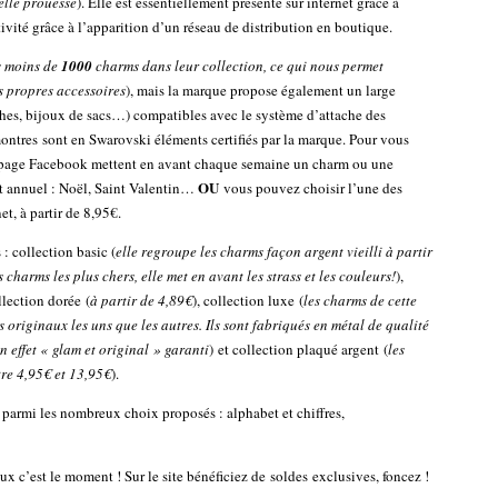
elle prouesse
). Elle est essentiellement présente sur internet grâce à
tivité grâce à l’apparition d’un réseau de distribution en boutique.
s moins de
1000
charms dans leur collection, ce qui nous permet
s propres accessoires
), mais la marque propose également un large
oches, bijoux de sacs…) compatibles avec le système d’attache des
montres sont en Swarovski éléments certifiés par la marque. Pour vous
t la page Facebook mettent en avant chaque semaine un charm ou une
OU
t annuel : Noël, Saint Valentin…
vous pouvez choisir l’une des
et, à partir de 8,95€.
: collection basic (
elle regroupe les charms façon argent vieilli à partir
 charms les plus chers, elle met en avant les strass et les couleurs!
),
ollection dorée (
à partir de 4,89€
), collection luxe (
les charms de cette
s originaux les uns que les autres. Ils sont fabriqués en métal de qualité
n effet « glam et original » garanti
) et collection plaqué argent (
les
tre 4,95€ et 13,95€
).
parmi les nombreux choix proposés : alphabet et chiffres,
x c’est le moment ! Sur le site bénéficiez de soldes exclusives, foncez !