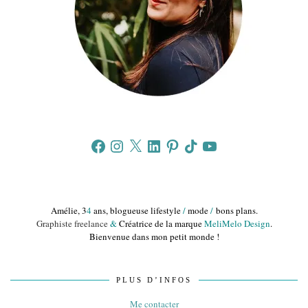
Facebook
Instagram
X
LinkedIn
Pinterest
TikTok
YouTube
Amélie, 3
4
ans, blogueuse lifestyle
/
mode
/
bons plans.
Graphiste freelance
&
Créatrice de la marque
MeliMelo Design
.
Bienvenue dans mon petit monde !
PLUS D’INFOS
Me contacter