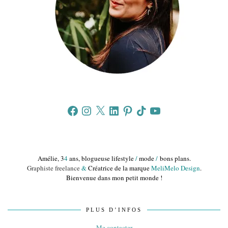
Facebook
Instagram
X
LinkedIn
Pinterest
TikTok
YouTube
Amélie, 3
4
ans, blogueuse lifestyle
/
mode
/
bons plans.
Graphiste freelance
&
Créatrice de la marque
MeliMelo Design
.
Bienvenue dans mon petit monde !
PLUS D’INFOS
Me contacter