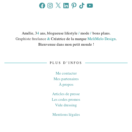
Facebook
Instagram
X
LinkedIn
Pinterest
TikTok
YouTube
Amélie, 3
4
ans, blogueuse lifestyle
/
mode
/
bons plans.
Graphiste freelance
&
Créatrice de la marque
MeliMelo Design
.
Bienvenue dans mon petit monde !
PLUS D’INFOS
Me contacter
Mes partenaires
À propos
Articles de presse
Les codes promos
Vide dressing
Mentions légales