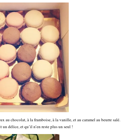
x au chocolat, à la framboise, à la vanille, et au caramel au beurre salé.
 un délice, et qu’il n’en reste plus un seul !