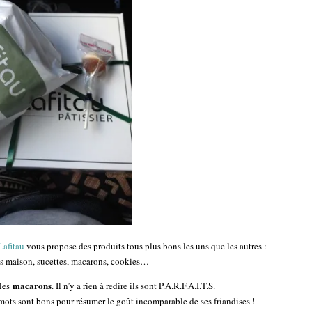
Lafitau
vous propose des produits tous plus bons les uns que les autres :
ts maison, sucettes, macarons, cookies…
macarons
 les
. Il n’y a rien à redire ils sont P.A.R.F.A.I.T.S.
mots sont bons pour résumer le goût incomparable de ses friandises !