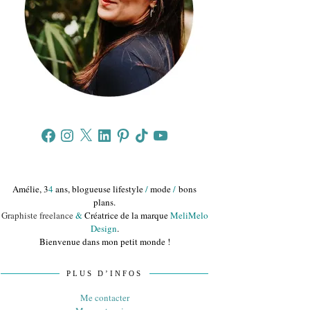
Facebook
Instagram
X
LinkedIn
Pinterest
TikTok
YouTube
Amélie, 3
4
ans, blogueuse lifestyle
/
mode
/
bons
plans.
Graphiste freelance
&
Créatrice de la marque
MeliMelo
Design
.
Bienvenue dans mon petit monde !
PLUS D’INFOS
Me contacter