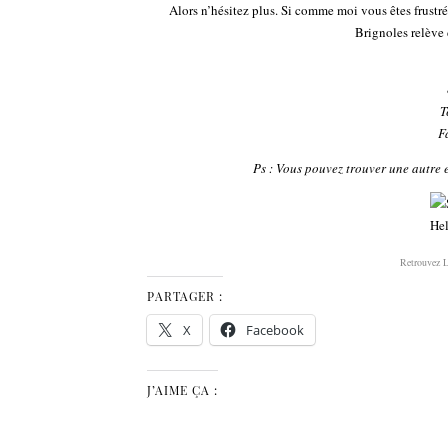
Alors n’hésitez plus. Si comme moi vous êtes frustré
Brignoles relève 
T
F
Ps : Vous pouvez trouver une autre 
Retrouvez L
PARTAGER :
X
Facebook
J’AIME ÇA :