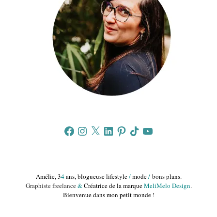
Facebook
Instagram
X
LinkedIn
Pinterest
TikTok
YouTube
Amélie, 3
4
ans, blogueuse lifestyle
/
mode
/
bons plans.
Graphiste freelance
&
Créatrice de la marque
MeliMelo Design
.
Bienvenue dans mon petit monde !