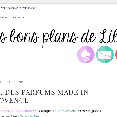
DRESSES
BLOG
CULTURE
DIY
LIFEST
, vous acceptez leur utilisation.
e relative aux cookies
UILLET 13, 2017
, DES PARFUMS MADE IN
OVENCE !
ppement et l’évolution
de la marque
La Roquefavour
, en partie grâce à
son site à lui :
Design&Moi
).