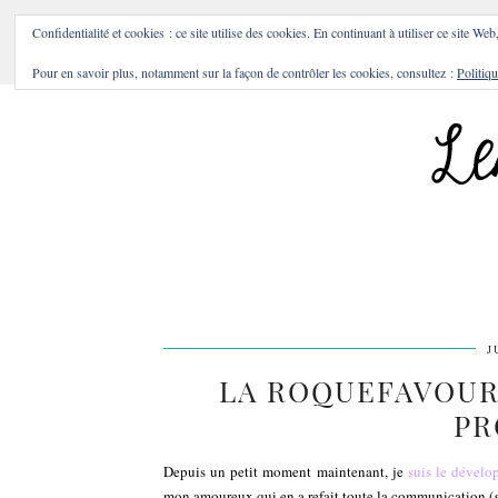
BONS PLANS & BONNES A
Confidentialité et cookies : ce site utilise des cookies. En continuant à utiliser ce site Web
Pour en savoir plus, notamment sur la façon de contrôler les cookies, consultez :
Politiqu
J
LA ROQUEFAVOUR
PR
Depuis un petit moment maintenant, je
suis le dévelo
mon amoureux qui en a refait toute la communication (