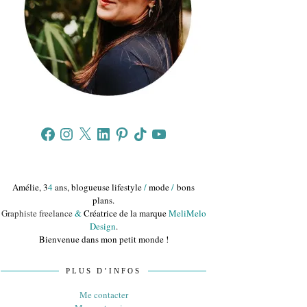
Facebook
Instagram
X
LinkedIn
Pinterest
TikTok
YouTube
Amélie, 3
4
ans, blogueuse lifestyle
/
mode
/
bons
plans.
Graphiste freelance
&
Créatrice de la marque
MeliMelo
Design
.
Bienvenue dans mon petit monde !
PLUS D’INFOS
Me contacter