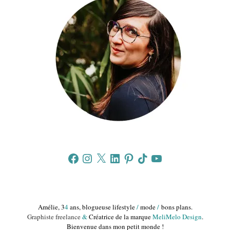
Facebook
Instagram
X
LinkedIn
Pinterest
TikTok
YouTube
Amélie, 3
4
ans, blogueuse lifestyle
/
mode
/
bons plans.
Graphiste freelance
&
Créatrice de la marque
MeliMelo Design
.
Bienvenue dans mon petit monde !