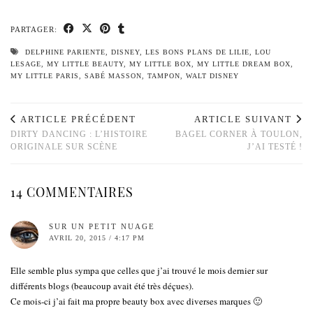
PARTAGER:
DELPHINE PARIENTE
,
DISNEY
,
LES BONS PLANS DE LILIE
,
LOU
LESAGE
,
MY LITTLE BEAUTY
,
MY LITTLE BOX
,
MY LITTLE DREAM BOX
,
MY LITTLE PARIS
,
SABÉ MASSON
,
TAMPON
,
WALT DISNEY
ARTICLE PRÉCÉDENT
ARTICLE SUIVANT
DIRTY DANCING : L’HISTOIRE
BAGEL CORNER À TOULON,
ORIGINALE SUR SCÈNE
J’AI TESTÉ !
14 COMMENTAIRES
SUR UN PETIT NUAGE
AVRIL 20, 2015 / 4:17 PM
Elle semble plus sympa que celles que j’ai trouvé le mois dernier sur
différents blogs (beaucoup avait été très déçues).
Ce mois-ci j’ai fait ma propre beauty box avec diverses marques 🙂