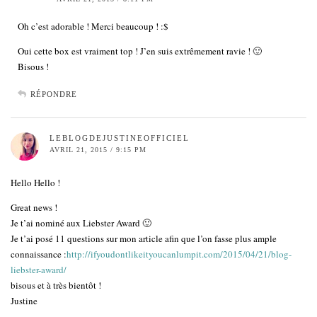
Oh c’est adorable ! Merci beaucoup ! :$
Oui cette box est vraiment top ! J’en suis extrêmement ravie ! 🙂
Bisous !
RÉPONDRE
LEBLOGDEJUSTINEOFFICIEL
AVRIL 21, 2015 / 9:15 PM
Hello Hello !
Great news !
Je t’ai nominé aux Liebster Award 🙂
Je t’ai posé 11 questions sur mon article afin que l’on fasse plus ample
connaissance :
http://ifyoudontlikeityoucanlumpit.com/2015/04/21/blog-
liebster-award/
bisous et à très bientôt !
Justine