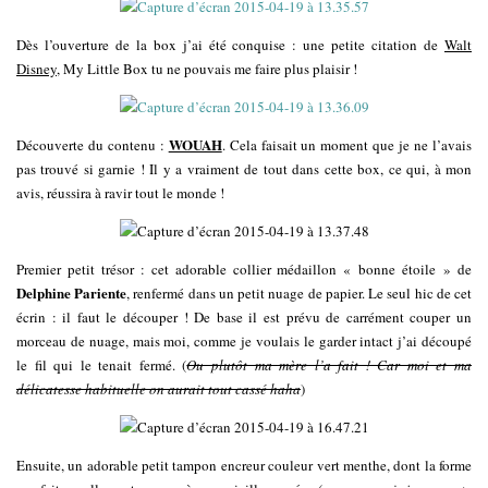
Dès l’ouverture de la box j’ai été conquise : une petite citation de
Walt
Disney
, My Little Box tu ne pouvais me faire plus plaisir !
WOUAH
Découverte du contenu :
. Cela faisait un moment que je ne l’avais
pas trouvé si garnie ! Il y a vraiment de tout dans cette box, ce qui, à mon
avis, réussira à ravir tout le monde !
Premier petit trésor : cet adorable collier médaillon « bonne étoile » de
Delphine Pariente
, renfermé dans un petit nuage de papier. Le seul hic de cet
écrin : il faut le découper ! De base il est prévu de carrément couper un
morceau de nuage, mais moi, comme je voulais le garder intact j’ai découpé
le fil qui le tenait fermé. (
Ou plutôt ma mère l’a fait ! Car moi et ma
délicatesse habituelle on aurait tout cassé haha
)
Ensuite, un adorable petit tampon encreur couleur vert menthe, dont la forme