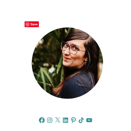
Save
Facebook
Instagram
X
LinkedIn
Pinterest
TikTok
YouTube