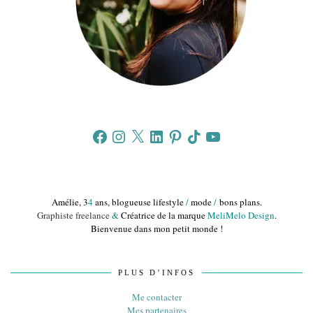
Facebook
Instagram
X
LinkedIn
Pinterest
TikTok
YouTube
Amélie, 3
4
ans, blogueuse lifestyle
/
mode
/
bons plans.
Graphiste freelance
&
Créatrice de la marque
MeliMelo Design
.
Bienvenue dans mon petit monde !
PLUS D’INFOS
Me contacter
Mes partenaires