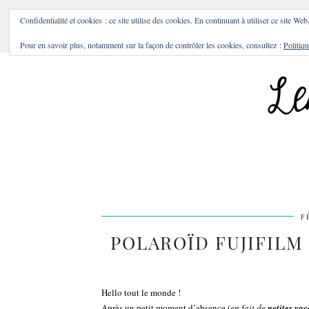
BONS PLANS & BONNES A
Confidentialité et cookies : ce site utilise des cookies. En continuant à utiliser ce site Web
Pour en savoir plus, notamment sur la façon de contrôler les cookies, consultez :
Politiqu
F
POLAROÏD FUJIFILM I
Hello tout le monde !
Après un petit moment d’absence (
en fait de
petites va