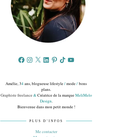
Facebook
Instagram
X
LinkedIn
Pinterest
TikTok
YouTube
Amélie, 3
4
ans, blogueuse lifestyle
/
mode
/
bons
plans.
Graphiste freelance
&
Créatrice de la marque
MeliMelo
Design
.
Bienvenue dans mon petit monde !
PLUS D’INFOS
Me contacter