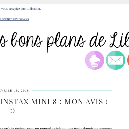
DRESSES
BLOG
CULTURE
DIY
LIFEST
, vous acceptez leur utilisation.
e relative aux cookies
ÉVRIER 18, 2016
NSTAX MINI 8 : MON AVIS !
:)
cances
), je reviens avec un nouvel article qui me trotte depuis un moment