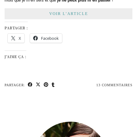
mois que je m’en sers et que
je ne peux plus m’en passer
!
VOIR L’ARTICLE
PARTAGER :
X
Facebook
J’AIME ÇA :
PARTAGER:
13 COMMENTAIRES