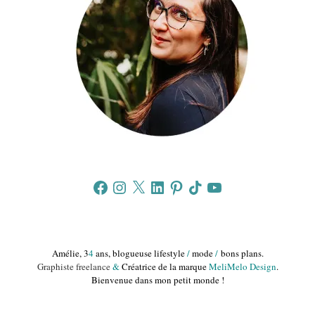
Facebook
Instagram
X
LinkedIn
Pinterest
TikTok
YouTube
Amélie, 3
4
ans, blogueuse lifestyle
/
mode
/
bons plans.
Graphiste freelance
&
Créatrice de la marque
MeliMelo Design
.
Bienvenue dans mon petit monde !