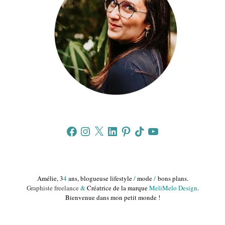
Facebook
Instagram
X
LinkedIn
Pinterest
TikTok
YouTube
Amélie, 3
4
ans, blogueuse lifestyle
/
mode
/
bons plans.
Graphiste freelance
&
Créatrice de la marque
MeliMelo Design
.
Bienvenue dans mon petit monde !