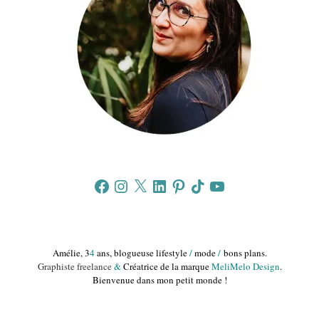
Facebook
Instagram
X
LinkedIn
Pinterest
TikTok
YouTube
Amélie, 3
4
ans, blogueuse lifestyle
/
mode
/
bons plans.
Graphiste freelance
&
Créatrice de la marque
MeliMelo Design
.
Bienvenue dans mon petit monde !