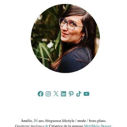
Facebook
Instagram
X
LinkedIn
Pinterest
TikTok
YouTube
Amélie, 3
4
ans, blogueuse lifestyle
/
mode
/
bons plans.
Graphiste freelance
&
Créatrice de la marque
MeliMelo Design
.