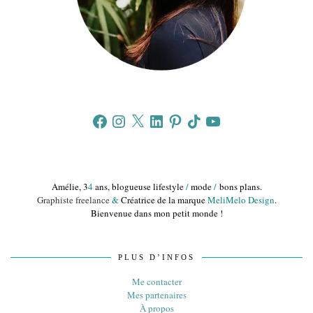
Facebook
Instagram
X
LinkedIn
Pinterest
TikTok
YouTube
Amélie, 3
4
ans, blogueuse lifestyle
/
mode
/
bons plans.
Graphiste freelance
&
Créatrice de la marque
MeliMelo Design
.
Bienvenue dans mon petit monde !
PLUS D’INFOS
Me contacter
Mes partenaires
À propos