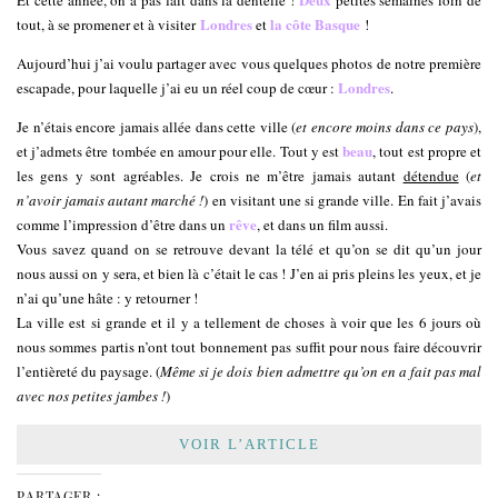
Londres
la côte Basque
tout, à se promener et à visiter
et
!
Aujourd’hui j’ai voulu partager avec vous quelques photos de notre première
Londres
escapade, pour laquelle j’ai eu un réel coup de cœur :
.
Je n’étais encore jamais allée dans cette ville (
et encore moins dans ce pays
),
beau
et j’admets être tombée en amour pour elle. Tout y est
, tout est propre et
les gens y sont agréables. Je crois ne m’être jamais autant
détendue
(
et
n’avoir jamais autant marché !
) en visitant une si grande ville. En fait j’avais
rêve
comme l’impression d’être dans un
, et dans un film aussi.
Vous savez quand on se retrouve devant la télé et qu’on se dit qu’un jour
nous aussi on y sera, et bien là c’était le cas ! J’en ai pris pleins les yeux, et je
n’ai qu’une hâte : y retourner !
La ville est si grande et il y a tellement de choses à voir que les 6 jours où
nous sommes partis n’ont tout bonnement pas suffit pour nous faire découvrir
l’entièreté du paysage. (
Même si je dois bien admettre qu’on en a fait pas mal
avec nos petites jambes !
)
VOIR L’ARTICLE
PARTAGER :