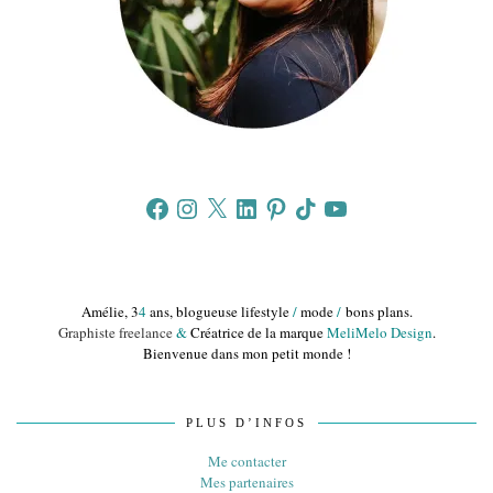
Facebook
Instagram
X
LinkedIn
Pinterest
TikTok
YouTube
Amélie, 3
4
ans, blogueuse lifestyle
/
mode
/
bons plans.
Graphiste freelance
&
Créatrice de la marque
MeliMelo Design
.
Bienvenue dans mon petit monde !
PLUS D’INFOS
Me contacter
Mes partenaires