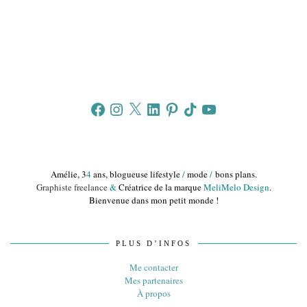
Facebook
Instagram
X
LinkedIn
Pinterest
TikTok
YouTube
Amélie, 3
4
ans, blogueuse lifestyle
/
mode
/
bons plans.
Graphiste freelance
&
Créatrice de la marque
MeliMelo Design
.
Bienvenue dans mon petit monde !
PLUS D’INFOS
Me contacter
Mes partenaires
À propos