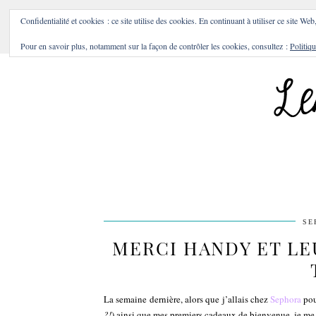
BONS PLANS & BONNES A
Confidentialité et cookies : ce site utilise des cookies. En continuant à utiliser ce site Web
Pour en savoir plus, notamment sur la façon de contrôler les cookies, consultez :
Politiqu
SE
MERCI HANDY ET LEU
La semaine dernière, alors que j’allais chez
Sephora
pou
?!
) ainsi que mes premiers cadeaux de bienvenue, je me s