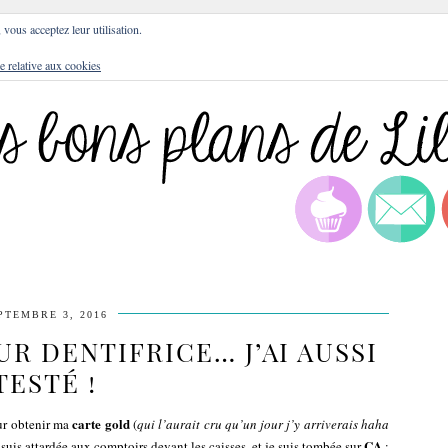
DRESSES
BLOG
CULTURE
DIY
LIFEST
, vous acceptez leur utilisation.
e relative aux cookies
PTEMBRE 3, 2016
R DENTIFRICE… J’AI AUSSI
TESTÉ !
carte gold
r obtenir ma
(
qui l’aurait cru qu’un jour j’y arriverais haha
ÇA
uis attardée aux comptoirs devant les caisses, et je suis tombée sur
: