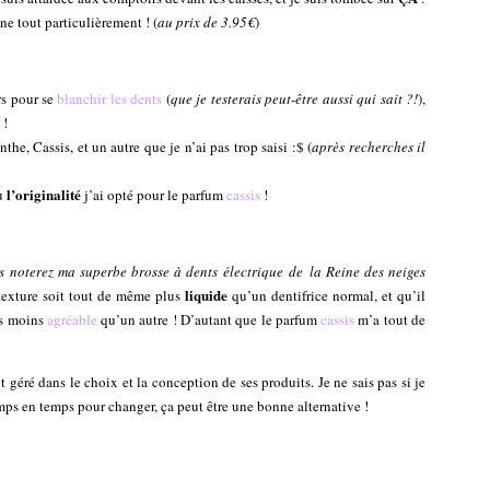
nne tout particulièrement ! (
au prix de 3.95€
)
rs pour se
blanchir les dents
(
que je testerais peut-être aussi qui sait ?!
),
 !
nthe, Cassis, et un autre que je n’ai pas trop saisi :$ (
après recherches il
l’originalité
eu
j’ai opté pour le parfum
cassis
!
s noterez ma superbe brosse à dents électrique de la Reine des neiges
liquide
 texture soit tout de même plus
qu’un dentifrice normal, et qu’il
as moins
agréable
qu’un autre ! D’autant que le parfum
cassis
m’a tout de
t géré dans le choix et la conception de ses produits. Je ne sais pas si je
emps en temps pour changer, ça peut être une bonne alternative !