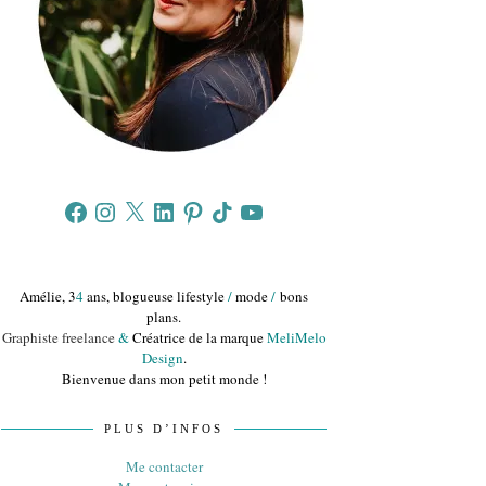
Facebook
Instagram
X
LinkedIn
Pinterest
TikTok
YouTube
Amélie, 3
4
ans, blogueuse lifestyle
/
mode
/
bons
plans.
Graphiste freelance
&
Créatrice de la marque
MeliMelo
Design
.
Bienvenue dans mon petit monde !
PLUS D’INFOS
Me contacter