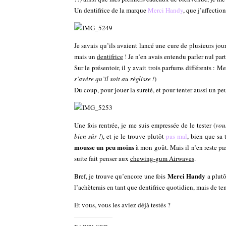
Un dentifrice de la marque
Merci Handy
, que j’affectio
Je savais qu’ils avaient lancé une cure de plusieurs jou
mais un
dentifrice
! Je n’en avais entendu parler nul part
Sur le présentoir, il y avait trois parfums différents : Me
s’avère qu’il soit au réglisse !
)
Du coup, pour jouer la sureté, et pour tenter aussi un p
Une fois rentrée, je me suis empressée de le tester (
vou
bien sûr !
), et je le trouve plutôt
pas mal
, bien que sa
mousse un peu moins
à mon goût. Mais il n’en reste p
suite fait penser aux
chewing-gum Airwaves
.
Merci Handy
Bref, je trouve qu’encore une fois
a plutô
l’achèterais en tant que dentifrice quotidien, mais de t
Et vous, vous les aviez déjà testés ?