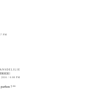
57 PM
ANSDELILIE
TRICE
2016 / 6:08 PM
l parfum ? ^^