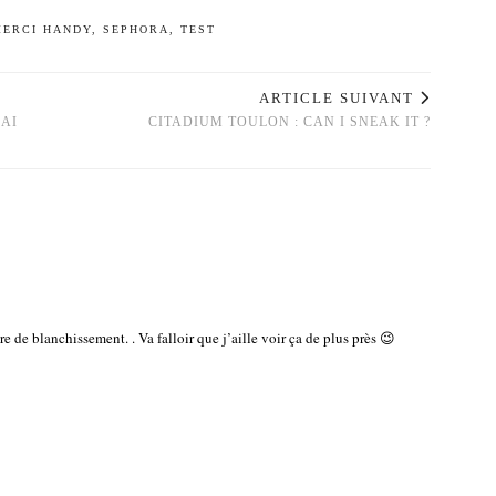
MERCI HANDY
,
SEPHORA
,
TEST
ARTICLE SUIVANT
’AI
CITADIUM TOULON : CAN I SNEAK IT ?
ure de blanchissement. . Va falloir que j’aille voir ça de plus près 😉