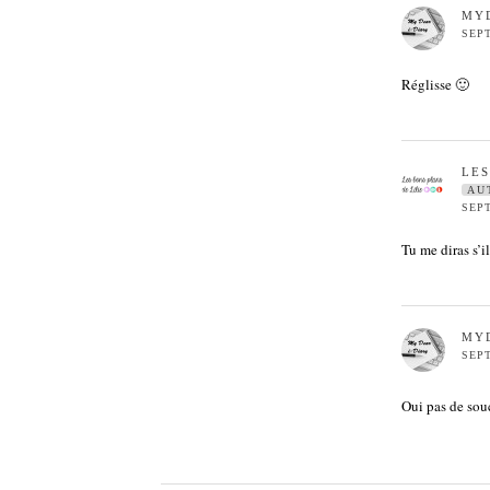
MY
SEPT
Réglisse 🙂
LE
AU
SEPT
Tu me diras s’il
MY
SEPT
Oui pas de souc