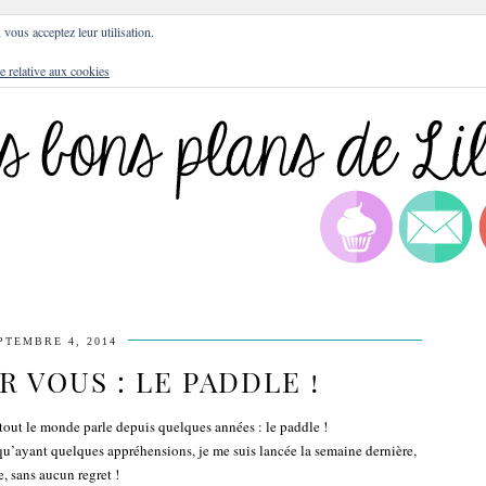
DRESSES
BLOG
CULTURE
DIY
LIFEST
, vous acceptez leur utilisation.
e relative aux cookies
PTEMBRE 4, 2014
R VOUS : LE PADDLE !
t tout le monde parle depuis quelques années : le paddle !
 qu’ayant quelques appréhensions, je me suis lancée la semaine dernière,
e, sans aucun regret !