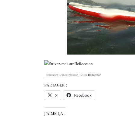
Retrouvez Lesbonsplansdelilie sur
Hellocoton
PARTAGER :
X
Facebook
J’AIME ÇA :