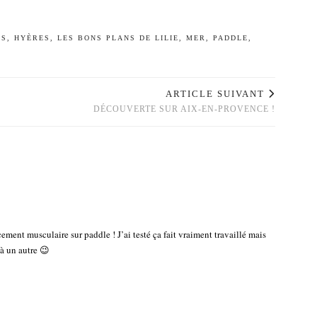
NS
,
HYÈRES
,
LES BONS PLANS DE LILIE
,
MER
,
PADDLE
,
ARTICLE SUIVANT
DÉCOUVERTE SUR AIX-EN-PROVENCE !
cement musculaire sur paddle ! J’ai testé ça fait vraiment travaillé mais
 à un autre 😉