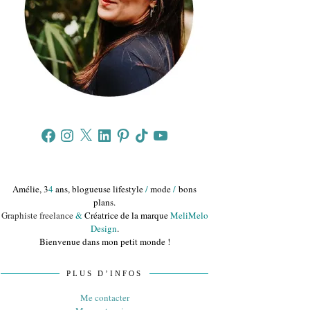
Facebook
Instagram
X
LinkedIn
Pinterest
TikTok
YouTube
Amélie, 3
4
ans, blogueuse lifestyle
/
mode
/
bons
plans.
Graphiste freelance
&
Créatrice de la marque
MeliMelo
Design
.
Bienvenue dans mon petit monde !
PLUS D’INFOS
Me contacter