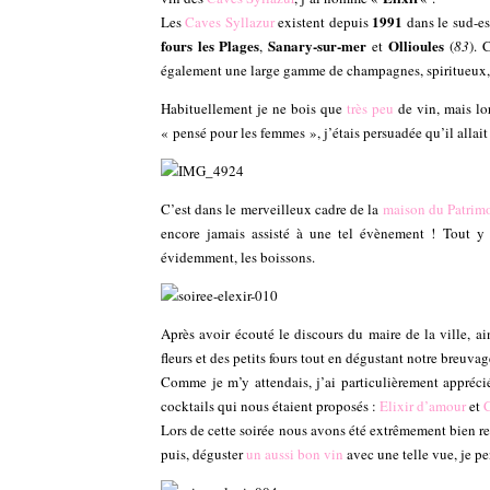
1991
Les
Caves Syllazur
existent depuis
dans le sud-es
fours les Plages
Sanary-sur-mer
Ollioules
,
et
(
83
). 
également une large gamme de champagnes, spiritueux, 
Habituellement je ne bois que
très peu
de vin, mais lor
« pensé pour les femmes », j’étais persuadée qu’il allait
C’est dans le merveilleux cadre de la
maison du Patrim
encore jamais assisté à une tel évènement ! Tout y ét
évidemment, les boissons.
Après avoir écouté le discours du maire de la ville, ai
fleurs et des petits fours tout en dégustant notre breuvag
Comme je m’y attendais, j’ai particulièrement appréc
cocktails qui nous étaient proposés :
Elixir d’amour
et
C
Lors de cette soirée nous avons été extrêmement bien re
puis, déguster
un aussi bon vin
avec une telle vue, je p