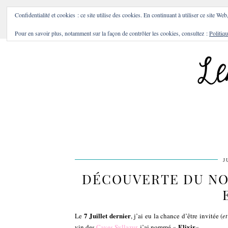
BONS PLANS & BONNES A
Confidentialité et cookies : ce site utilise des cookies. En continuant à utiliser ce site Web
Pour en savoir plus, notamment sur la façon de contrôler les cookies, consultez :
Politiqu
J
DÉCOUVERTE DU NO
7 Juillet dernier
Le
, j’ai eu la chance d’être invitée (
e
Elixir
vin des
Caves Syllazur
, j’ai nommé «
« .