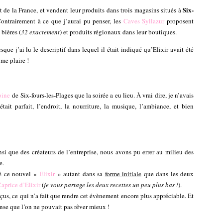
Six-
t de la France, et vendent leur produits dans trois magasins situés à
Contrairement à ce que j’aurai pu penser, les
Caves Syllazur
proposent
bières (
32 exactement
) et produits régionaux dans leur boutiques.
sque j’ai lu le descriptif dans lequel il était indiqué qu’Elixir avait été
 me plaire !
oine
de Six-fours-les-Plages que la soirée a eu lieu. À vrai dire, je n’avais
ait parfait, l’endroit, la nourriture, la musique, l’ambiance, et bien
nsi que des créateurs de l’entreprise, nous avons pu errer au milieu des
e.
ié ce nouvel «
Elixir
» autant dans sa
forme initiale
que dans les deux
aprice d’Elixir
(
je vous partage les deux recettes un peu plus bas !
).
çus, ce qui n’a fait que rendre cet évènement encore plus appréciable. Et
ense que l’on ne pouvait pas rêver mieux !