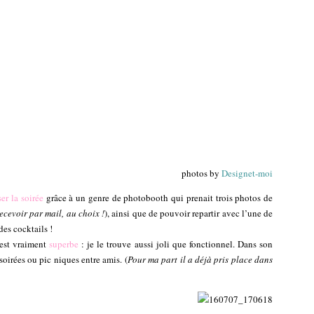
photos by
Designet-moi
er la soirée
grâce à un genre de photobooth qui prenait trois photos de
ecevoir par mail, au choix !
), ainsi que de pouvoir repartir avec l’une de
des cocktails !
i est vraiment
superbe
: je le trouve aussi joli que fonctionnel. Dans son
soirées ou pic niques entre amis. (
Pour ma part il a déjà pris place dans