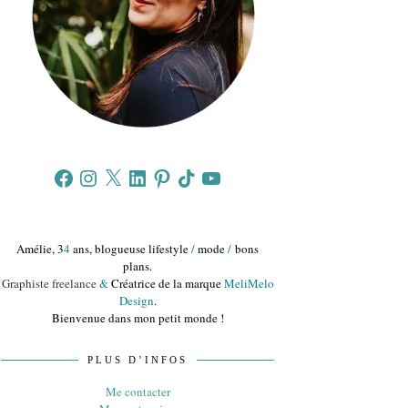
Facebook
Instagram
X
LinkedIn
Pinterest
TikTok
YouTube
Amélie, 3
4
ans, blogueuse lifestyle
/
mode
/
bons
plans.
Graphiste freelance
&
Créatrice de la marque
MeliMelo
Design
.
Bienvenue dans mon petit monde !
PLUS D’INFOS
Me contacter