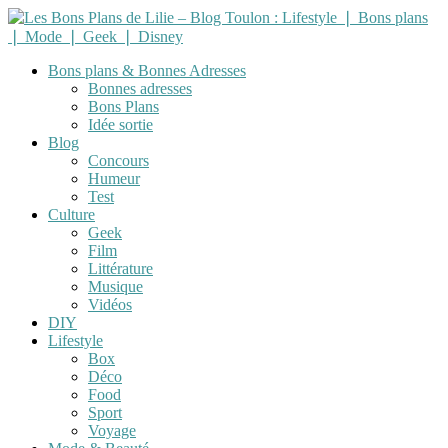
Bons plans & Bonnes Adresses
Bonnes adresses
Bons Plans
Idée sortie
Blog
Concours
Humeur
Test
Culture
Geek
Film
Littérature
Musique
Vidéos
DIY
Lifestyle
Box
Déco
Food
Sport
Voyage