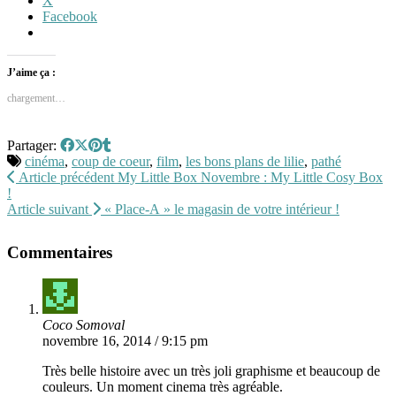
X
Facebook
J’aime ça :
chargement…
Partager:
cinéma
,
coup de coeur
,
film
,
les bons plans de lilie
,
pathé
Article précédent
My Little Box Novembre : My Little Cosy Box
!
Article suivant
« Place-A » le magasin de votre intérieur !
Commentaires
Coco Somoval
novembre 16, 2014 / 9:15 pm
Très belle histoire avec un très joli graphisme et beaucoup de
couleurs. Un moment cinema très agréable.