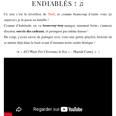
ENDIABLÉS ! ♫
Ce soir c’est le réveillon de
Noël
, et comme beaucoup d’entre vous (
je
suppose
), je le passe en famille !
Comme d’habitude, on va
beaucoup trop
manger, surement boire, s’amuser,
ouvrir des cadeaux
discuter,
, et pourquoi pas même danser !
Du coup, j’avais envie de partager avec vous une petite playlist, histoire de
se mettre déjà dans le bain avant d’entamer notre soirée féerique !
→
«
All I Want For Christmas Is You
» – Mariah Carrey
♪
♫