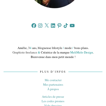
Facebook
Instagram
X
LinkedIn
Pinterest
TikTok
YouTube
Amélie, 3
4
ans, blogueuse lifestyle
/
mode
/
bons plans.
Graphiste freelance
&
Créatrice de la marque
MeliMelo Design
.
Bienvenue dans mon petit monde !
PLUS D’INFOS
Me contacter
Mes partenaires
À propos
Articles de presse
Les codes promos
Vide dressing