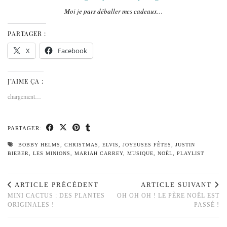
Moi je pars déballer mes cadeaux…
PARTAGER :
X
Facebook
J’AIME ÇA :
chargement…
PARTAGER:
BOBBY HELMS
,
CHRISTMAS
,
ELVIS
,
JOYEUSES FÊTES
,
JUSTIN
BIEBER
,
LES MINIONS
,
MARIAH CARREY
,
MUSIQUE
,
NOËL
,
PLAYLIST
ARTICLE PRÉCÉDENT
ARTICLE SUIVANT
MINI CACTUS : DES PLANTES
OH OH OH ! LE PÈRE NOËL EST
ORIGINALES !
PASSÉ !