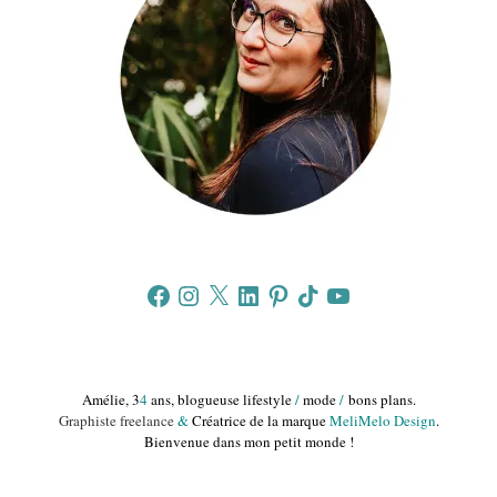
Facebook
Instagram
X
LinkedIn
Pinterest
TikTok
YouTube
Amélie, 3
4
ans, blogueuse lifestyle
/
mode
/
bons plans.
Graphiste freelance
&
Créatrice de la marque
MeliMelo Design
.
Bienvenue dans mon petit monde !