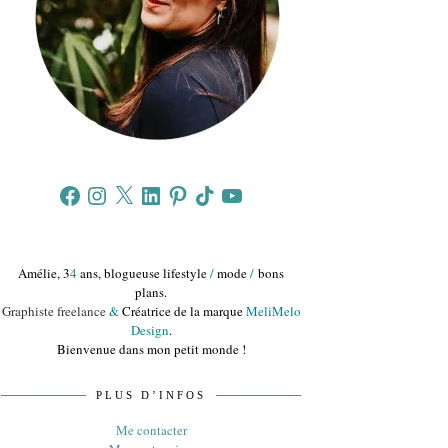
Facebook
Instagram
X
LinkedIn
Pinterest
TikTok
YouTube
Amélie, 3
4
ans, blogueuse lifestyle
/
mode
/
bons
plans.
Graphiste freelance
&
Créatrice de la marque
MeliMelo
Design
.
Bienvenue dans mon petit monde !
PLUS D’INFOS
Me contacter