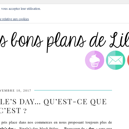
DRESSES
BLOG
CULTURE
DIY
LIFEST
, vous acceptez leur utilisation.
e relative aux cookies
VEMBRE 10, 2017
GLE’S DAY… QU’EST-CE QUE
C’EST ?
 pris place dans nos commerces en nous proposant toujours plus de
gle’s day
day
« . Single’s day, black friday … Beaucoup de «
» sans que