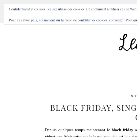
BONS PLANS & BONNES A
Confidentialité et cookies : ce site utilise des cookies. En continuant à utiliser ce site Web
Pour en savoir plus, notamment sur la façon de contrôler les cookies, consultez :
Politiqu
NO
BLACK FRIDAY, SIN
black friday
Depuis quelques temps maintenant le
a
sin
réductions
. Mais cette année la nouveauté c’est le «