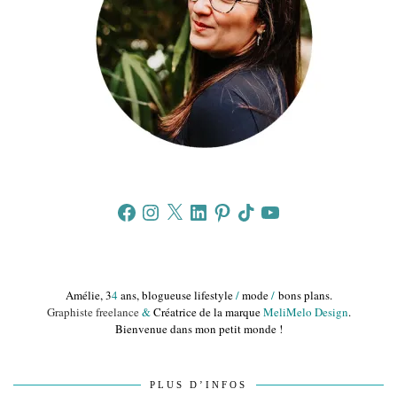
Facebook
Instagram
X
LinkedIn
Pinterest
TikTok
YouTube
Amélie, 3
4
ans, blogueuse lifestyle
/
mode
/
bons plans.
Graphiste freelance
&
Créatrice de la marque
MeliMelo Design
.
Bienvenue dans mon petit monde !
PLUS D’INFOS