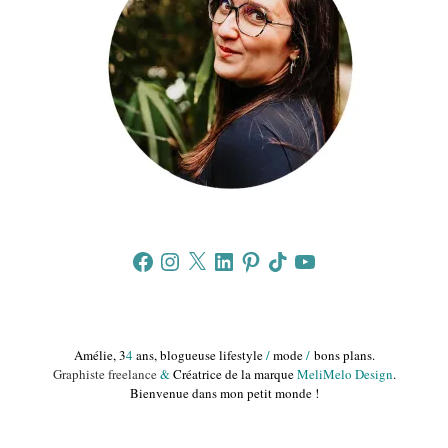
Facebook
Instagram
X
LinkedIn
Pinterest
TikTok
YouTube
Amélie, 3
4
ans, blogueuse lifestyle
/
mode
/
bons plans.
Graphiste freelance
&
Créatrice de la marque
MeliMelo Design
.
Bienvenue dans mon petit monde !