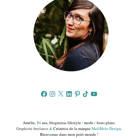
Facebook
Instagram
X
LinkedIn
Pinterest
TikTok
YouTube
Amélie, 3
4
ans, blogueuse lifestyle
/
mode
/
bons plans.
Graphiste freelance
&
Créatrice de la marque
MeliMelo Design
.
Bienvenue dans mon petit monde !