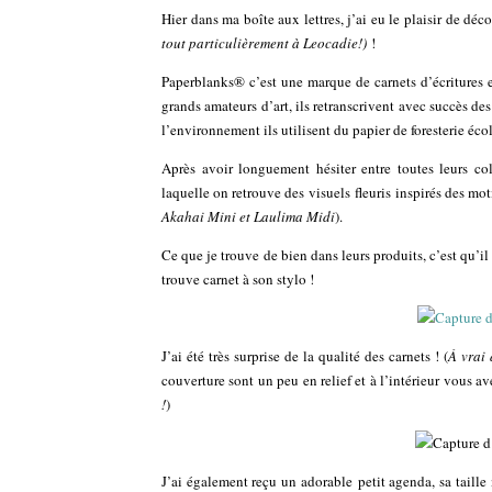
Hier dans ma boîte aux lettres, j’ai eu le plaisir de d
tout particulièrement à Leocadie!
)
!
Paperblanks® c’est une marque de carnets d’écritures e
grands amateurs d’art, ils retranscrivent avec succès de
l’environnement ils utilisent du papier de foresterie éco
Après avoir longuement hésiter entre toutes leurs c
laquelle on retrouve des visuels fleuris inspirés des mot
Akahai Mini et Laulima Midi
).
Ce que je trouve de bien dans leurs produits, c’est qu’il 
trouve carnet à son stylo !
J’ai été très surprise de la qualité des carnets ! (
À vrai 
couverture sont un peu en relief et à l’intérieur vous av
!
)
J’ai également reçu un adorable petit agenda, sa taille 