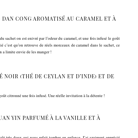
 DAN CONG AROMATISÉ AU CARAMEL ET À
du sachet on est enivré par l’odeur du caramel, et une fois infusé le goût
cié c’est qu’on retrouve de réels morceaux de caramel dans le sachet, ce
on a limite envie de les manger !
 NOIR (THÉ DE CEYLAN ET D’INDE) ET DE
ût citronné une fois infusé. Une réelle invitation à la détente !
AN YIN PARFUMÉ À LA VANILLE ET À
oût très doux qui nous refait tomber en enfance. J’ai vraiment apprécié