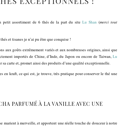
THÉS EXCEPTIONNELS !
n petit assortiment de 6 thés de la part du site
Lu Shan
(
merci tout
hés et tisanes je n’ai pu être que conquise !
ons aux goûts extrêmement variés et aux nombreuses origines, ainsi que
irectement importés de Chine, d’Inde, du Japon ou encore de Taiwan,
Lu
r sa carte et, promet ainsi des produits d’une qualité exceptionnelle.
 en kraft, ce qui est, je trouve, très pratique pour conserver le thé une
CHA PARFUMÉ À LA VANILLE AVEC UNE
 se marient à merveille, et apportent une réelle touche de douceur à notre