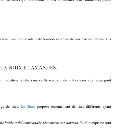
e sachet une douce odeur de bonbon s’empare de nos narines. Et une fois
AUX NOIX ET AMANDES.
 composition reflète à merveille son nom de « 4 saisons », et a un goût
arge de thés.
Lu Shan
propose énormément de thés différents ayant
a jolie boule à thé commandée récemment sur amazon.
Et elle exprime tout