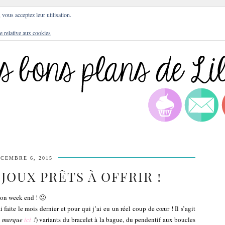
DRESSES
BLOG
CULTURE
DIY
LIFEST
, vous acceptez leur utilisation.
e relative aux cookies
CEMBRE 6, 2015
IJOUX PRÊTS À OFFRIR !
bon week end ! 🙂
faite le mois dernier et pour qui j’ai eu un réel coup de cœur ! Il s’agit
la marque
ici
!
) variants du bracelet à la bague, du pendentif aux boucles