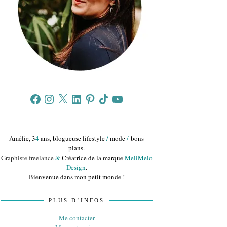
Facebook
Instagram
X
LinkedIn
Pinterest
TikTok
YouTube
Amélie, 3
4
ans, blogueuse lifestyle
/
mode
/
bons
plans.
Graphiste freelance
&
Créatrice de la marque
MeliMelo
Design
.
Bienvenue dans mon petit monde !
PLUS D’INFOS
Me contacter