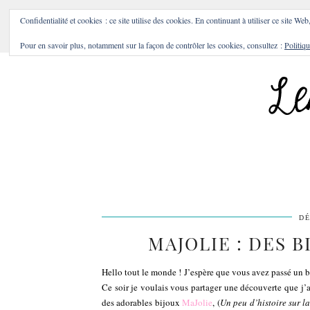
BONS PLANS & BONNES A
Confidentialité et cookies : ce site utilise des cookies. En continuant à utiliser ce site Web
Pour en savoir plus, notamment sur la façon de contrôler les cookies, consultez :
Politiqu
DÉ
MAJOLIE : DES B
Hello tout le monde ! J’espère que vous avez passé un 
Ce soir je voulais vous partager une découverte que j’ai 
des adorables bijoux
MaJolie
, (
Un peu d’histoire sur 