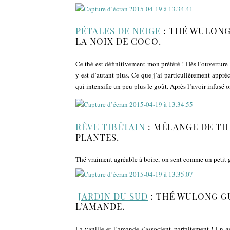
PÉTALES DE NEIGE
: THÉ WULONG
LA NOIX DE COCO.
Ce thé est définitivement mon préféré ! Dès l’ouverture 
y est d’autant plus. Ce que j’ai particulièrement appré
qui intensifie un peu plus le goût. Après l’avoir infusé 
RÊVE TIBÉTAIN
: MÉLANGE DE THÉ
PLANTES.
Thé vraiment agréable à boire, on sent comme un petit go
JARDIN DU SUD
: THÉ WULONG GU
L’AMANDE.
La vanille et l’amande s’associent parfaitement ! Un g