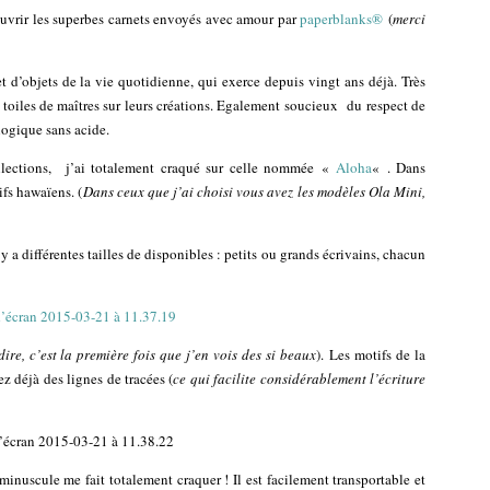
écouvrir les superbes carnets envoyés avec amour par
paperblanks®
(
merci
t d’objets de la vie quotidienne, qui exerce depuis vingt ans déjà. Très
s toiles de maîtres sur leurs créations. Egalement soucieux du respect de
logique sans acide.
ollections, j’ai totalement craqué sur celle nommée «
Aloha
« . Dans
ifs hawaïens. (
Dans ceux que j’ai choisi vous avez les modèles Ola Mini,
y a différentes tailles de disponibles : petits ou grands écrivains, chacun
dire, c’est la première fois que j’en vois des si beaux
). Les motifs de la
ez déjà des lignes de tracées (
ce qui facilite considérablement l’écriture
minuscule me fait totalement craquer ! Il est facilement transportable et