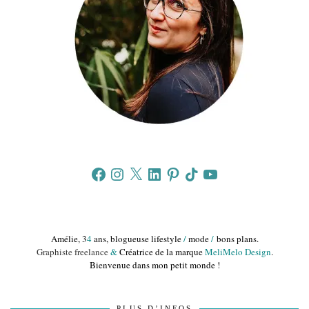
Facebook
Instagram
X
LinkedIn
Pinterest
TikTok
YouTube
Amélie, 3
4
ans, blogueuse lifestyle
/
mode
/
bons plans.
Graphiste freelance
&
Créatrice de la marque
MeliMelo Design
.
Bienvenue dans mon petit monde !
PLUS D’INFOS