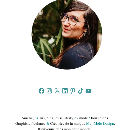
Facebook
Instagram
X
LinkedIn
Pinterest
TikTok
YouTube
Amélie, 3
4
ans, blogueuse lifestyle
/
mode
/
bons plans.
Graphiste freelance
&
Créatrice de la marque
MeliMelo Design
.
Bienvenue dans mon petit monde !