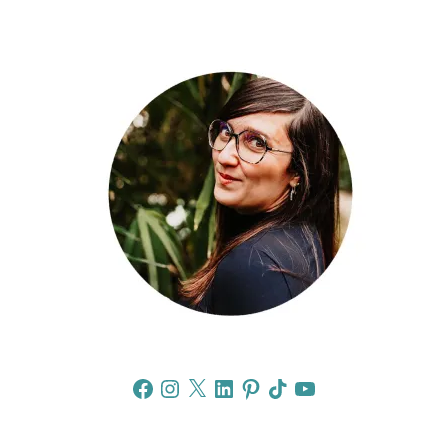
Facebook
Instagram
X
LinkedIn
Pinterest
TikTok
YouTube