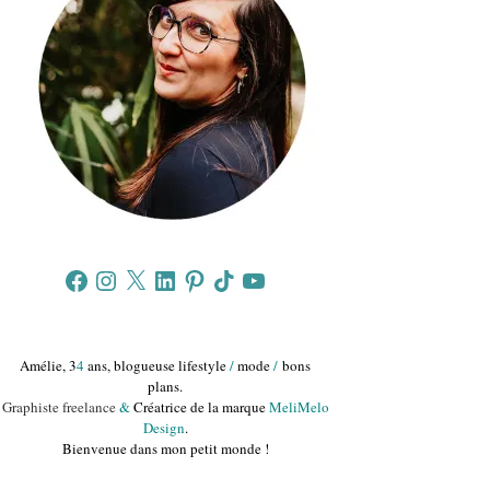
Facebook
Instagram
X
LinkedIn
Pinterest
TikTok
YouTube
Amélie, 3
4
ans, blogueuse lifestyle
/
mode
/
bons
plans.
Graphiste freelance
&
Créatrice de la marque
MeliMelo
Design
.
Bienvenue dans mon petit monde !