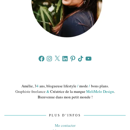
Facebook
Instagram
X
LinkedIn
Pinterest
TikTok
YouTube
Amélie, 3
4
ans, blogueuse lifestyle
/
mode
/
bons plans.
Graphiste freelance
&
Créatrice de la marque
MeliMelo Design
.
Bienvenue dans mon petit monde !
PLUS D’INFOS
Me contacter