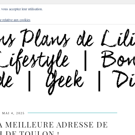
DRESSES
BLOG
CULTURE
DIY
LIFEST
, vous acceptez leur utilisation.
e relative aux cookies
MAI 4, 2025
LA MEILLEURE ADRESSE DE
 DE TOULON !