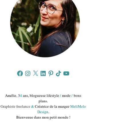
Facebook
Instagram
X
LinkedIn
Pinterest
TikTok
YouTube
Amélie, 3
4
ans, blogueuse lifestyle
/
mode
/
bons
plans.
Graphiste freelance
&
Créatrice de la marque
MeliMelo
Design
.
Bienvenue dans mon petit monde !