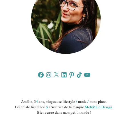
Facebook
Instagram
X
LinkedIn
Pinterest
TikTok
YouTube
Amélie, 3
4
ans, blogueuse lifestyle
/
mode
/
bons plans.
Graphiste freelance
&
Créatrice de la marque
MeliMelo Design
.
Bienvenue dans mon petit monde !