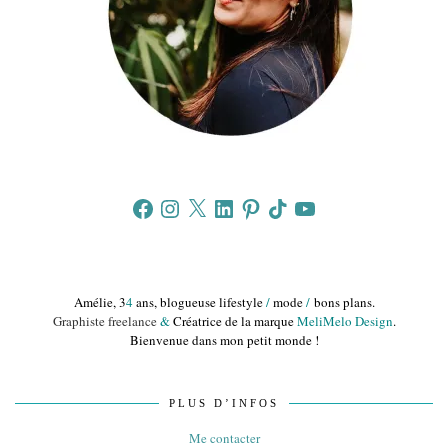
Facebook
Instagram
X
LinkedIn
Pinterest
TikTok
YouTube
Amélie, 3
4
ans, blogueuse lifestyle
/
mode
/
bons plans.
Graphiste freelance
&
Créatrice de la marque
MeliMelo Design
.
Bienvenue dans mon petit monde !
PLUS D’INFOS
Me contacter