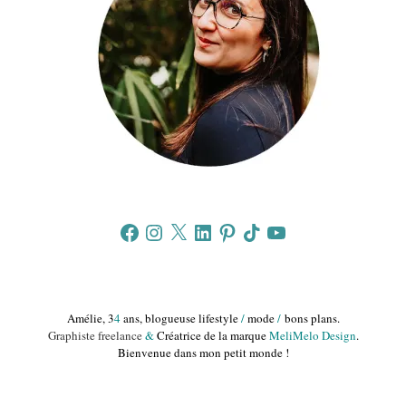
Facebook
Instagram
X
LinkedIn
Pinterest
TikTok
YouTube
Amélie, 3
4
ans, blogueuse lifestyle
/
mode
/
bons plans.
Graphiste freelance
&
Créatrice de la marque
MeliMelo Design
.
Bienvenue dans mon petit monde !