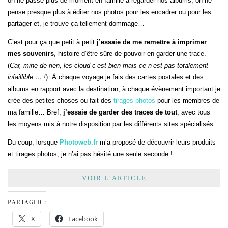
on ne passe plus de moment en famille à regarder nos albums, on ne
pense presque plus à éditer nos photos pour les encadrer ou pour les
partager et, je trouve ça tellement dommage…
C’est pour ça que petit à petit
j’essaie de me remettre à imprimer
mes souvenirs
, histoire d’être sûre de pouvoir en garder une trace.
(
Car, mine de rien, les cloud c’est bien mais ce n’est pas totalement
infaillible … !
). À chaque voyage je fais des cartes postales et des
albums en rapport avec la destination, à chaque évènement important je
crée des petites choses ou fait des
tirages photos
pour les membres de
ma famille… Bref,
j’essaie de garder des traces de tout
, avec tous
les moyens mis à notre disposition par les différents sites spécialisés.
Du coup, lorsque
Photoweb.fr
m’a proposé de découvrir leurs produits
et tirages photos, je n’ai pas hésité une seule seconde !
VOIR L’ARTICLE
PARTAGER :
X
Facebook