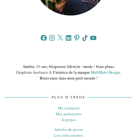
Facebook
Instagram
X
LinkedIn
Pinterest
TikTok
YouTube
Amélie, 3
4
ans, blogueuse lifestyle
/
mode
/
bons plans.
Graphiste freelance
&
Créatrice de la marque
MeliMelo Design
.
Bienvenue dans mon petit monde !
PLUS D’INFOS
Me contacter
Mes partenaires
À propos
Articles de presse
Les codes promos