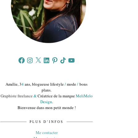
Facebook
Instagram
X
LinkedIn
Pinterest
TikTok
YouTube
Amélie, 3
4
ans, blogueuse lifestyle
/
mode
/
bons
plans.
Graphiste freelance
&
Créatrice de la marque
MeliMelo
Design
.
Bienvenue dans mon petit monde !
PLUS D’INFOS
Me contacter