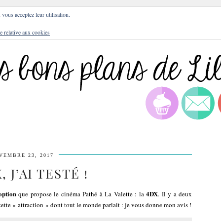
DRESSES
BLOG
CULTURE
DIY
LIFEST
, vous acceptez leur utilisation.
e relative aux cookies
VEMBRE 23, 2017
, J’AI TESTÉ !
option
4DX
que propose le cinéma Pathé à La Valette : la
. Il y a deux
 cette « attraction » dont tout le monde parlait : je vous donne mon avis !